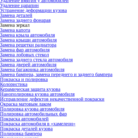
Удаление вмятин у автомобилей
Удаление царапин
Устранение деформации кузова
Замена деталей
Замена заднего фонарая
Замена зеркал
Замена капота
Замена крыла автомобиля
Замена крыши автомобиля
Замена решетки радиатора
Замена фар автомобиля
Замена лобовых стекол
Замена заднего стекла автомобиля
Замена дверей автомобиля
Замена багажника автомобиля
Замена бампера, замена переднего и заднего бампера
Покраска и полировка
Колористика
Керамическая защита кузова
Нанополировка кузова автомобиля
Исправление дефектов некачественной покраски
Окраска матовым лаком
Полировка кузова автомобиля
Полировка автомобильных фар
Покраска автомобилей
Покраска автомобиля в «хамелеон»
Покраска деталей кузова
Полировка бампера