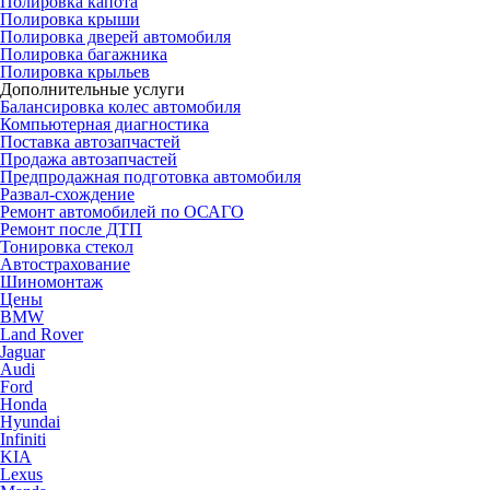
Полировка капота
Полировка крыши
Полировка дверей автомобиля
Полировка багажника
Полировка крыльев
Дополнительные услуги
Балансировка колес автомобиля
Компьютерная диагностика
Поставка автозапчастей
Продажа автозапчастей
Предпродажная подготовка автомобиля
Развал-схождение
Ремонт автомобилей по ОСАГО
Ремонт после ДТП
Тонировка стекол
Автострахование
Шиномонтаж
Цены
BMW
Land Rover
Jaguar
Audi
Ford
Honda
Hyundai
Infiniti
KIA
Lexus