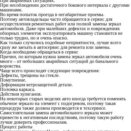
При аварийных ситуациях.
При несоблюдении достаточного бокового интервала с другими
машинами.
Во время попыток проезда в негабаритные проемы.
Поэтому автовладельцы часто обращаются в сервис для
осуществления ремонтных работ или полной замены зеркал
автомобиля. Даже при малейших дефектах и повреждениях
обзорных элементов эксплуатировать машину становится не
только трудно, но и очень опасно.
Как только случились подобные неприятности, лучше всего
сразу же заехать в автосервис для ремонта или замены.
Когда необходимо обращаться в сервис
Причин, по которым нужна замена зеркал автомобиля очень
много – от небольших аварийных ситуаций до банального
воровства.
Чаще всего происходят следующие повреждения:
Дефекты, трещины на стекле.
Помутнение.
Деформация ветрозащитной детали.
Поломка каркаса.
Действия хулиганов.
На некоторых старых моделях авто иногда требуется поменять
обычное зеркало на элемент с подогревом, поэтому такая
процедура также должна производится в техсервисе.
Самостоятельная замена автомобильного зеркала может
привести к негативным последствиям, поэтому такую работу
лучше доверить профессионалам.
Процесс работы