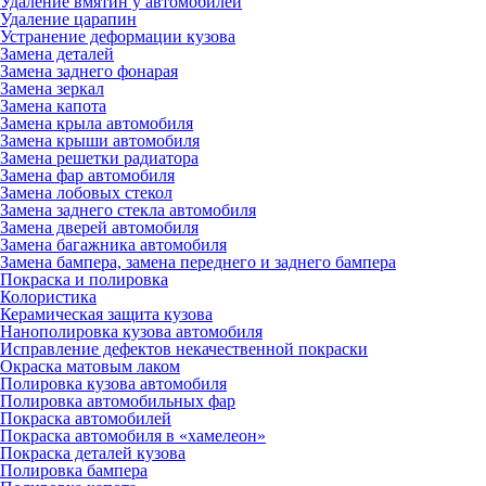
Удаление вмятин у автомобилей
Удаление царапин
Устранение деформации кузова
Замена деталей
Замена заднего фонарая
Замена зеркал
Замена капота
Замена крыла автомобиля
Замена крыши автомобиля
Замена решетки радиатора
Замена фар автомобиля
Замена лобовых стекол
Замена заднего стекла автомобиля
Замена дверей автомобиля
Замена багажника автомобиля
Замена бампера, замена переднего и заднего бампера
Покраска и полировка
Колористика
Керамическая защита кузова
Нанополировка кузова автомобиля
Исправление дефектов некачественной покраски
Окраска матовым лаком
Полировка кузова автомобиля
Полировка автомобильных фар
Покраска автомобилей
Покраска автомобиля в «хамелеон»
Покраска деталей кузова
Полировка бампера