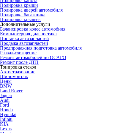
Полировка капота
Полировка крыши
Полировка дверей автомобиля
Полировка багажника
Полировка крыльев
Дополнительные услуги
Балансировка колес автомобиля
Компьютерная диагностика
Поставка автозапчастей
Продажа автозапчастей
Предпродажная подготовка автомобиля
Развал-схождение
Ремонт автомобилей по ОСАГО
Ремонт после ДТП
Тонировка стекол
Автострахование
Шиномонтаж
Цены
BMW
Land Rover
Jaguar
Audi
Ford
Honda
Hyundai
Infiniti
KIA
Lexus