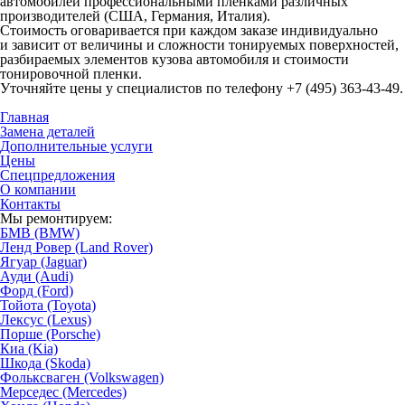
автомобилей профессиональными пленками различных
производителей (США, Германия, Италия).
Стоимость оговаривается при каждом заказе индивидуально
и зависит от величины и сложности тонируемых поверхностей,
разбираемых элементов кузова автомобиля и стоимости
тонировочной пленки.
Уточняйте цены у специалистов по телефону
+7 (495) 363-43-49
.
Главная
Замена деталей
Дополнительные услуги
Цены
Спецпредложения
О компании
Контакты
Мы ремонтируем:
БМВ (BMW)
Ленд Ровер (Land Rover)
Ягуар (Jaguar)
Ауди (Audi)
Форд (Ford)
Тойота (Toyota)
Лексус (Lexus)
Порше (Porsche)
Киа (Kia)
Шкода (Skoda)
Фольксваген (Volkswagen)
Мерседес (Mercedes)