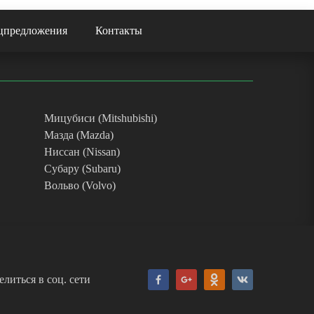
цпредложения
Контакты
Мицубиси (Mitshubishi)
Мазда (Mazda)
Ниссан (Nissan)
Субару (Subaru)
Вольво (Volvo)
литься в соц. сети