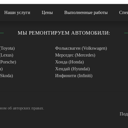
Наши услуги
Цены
Выполненные работы
Спе
МЫ РЕМОНТИРУЕМ АВТОМОБИЛИ:
(Toyota)
Фольксваген (Volkswagen)
(Lexus)
Мерседес (Mercedes)
Porsche)
Хонда (Honda)
a)
Хендай (Hyundai)
Skoda)
Инфинити (Infiniti)
оном об авторских правах
.
Поде