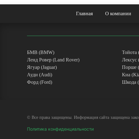
Главная
О компании
БМВ (BMW)
Тойота 
Ленд Ровер (Land Rover)
Лексус 
Ягуар (Jaguar)
Порше (
Ауди (Audi)
Киа (Ki
Форд (Ford)
Шкода (
© Все права защищены. Информация сайта защищена
зак
Политика конфиденциальности